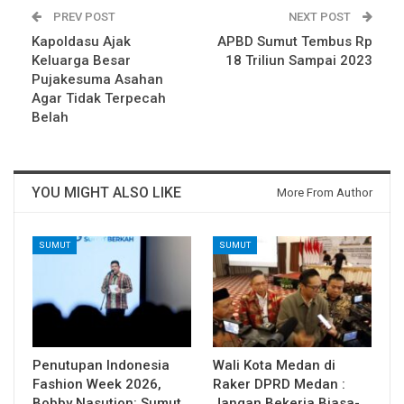
PREV POST
NEXT POST
Kapoldasu Ajak
APBD Sumut Tembus Rp
Keluarga Besar
18 Triliun Sampai 2023
Pujakesuma Asahan
Agar Tidak Terpecah
Belah
YOU MIGHT ALSO LIKE
More From Author
SUMUT
SUMUT
Penutupan Indonesia
Wali Kota Medan di
Fashion Week 2026,
Raker DPRD Medan :
Bobby Nasution: Sumut
Jangan Bekerja Biasa-