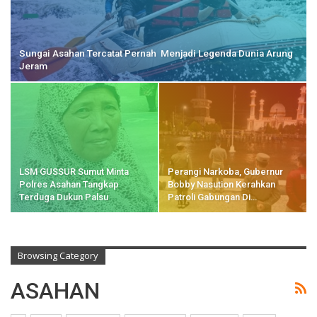
Sungai Asahan Tercatat Pernah Menjadi Legenda Dunia Arung
Jeram
LSM GUSSUR Sumut Minta
Perangi Narkoba, Gubernur
Polres Asahan Tangkap
Bobby Nasution Kerahkan
Terduga Dukun Palsu
Patroli Gabungan Di…
Browsing Category
ASAHAN