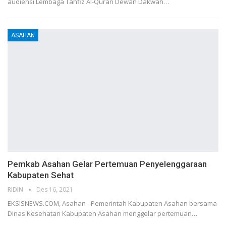
audiensi Lembaga Tahfiz Al-Quran Dewan Dakwah…
ASAHAN
Pemkab Asahan Gelar Pertemuan Penyelenggaraan
Kabupaten Sehat
RIDIN
Des 16, 2021
EKSISNEWS.COM, Asahan - Pemerintah Kabupaten Asahan bersama
Dinas Kesehatan Kabupaten Asahan menggelar pertemuan…