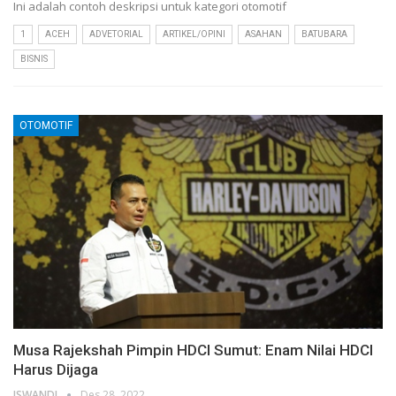
Ini adalah contoh deskripsi untuk kategori otomotif
1
ACEH
ADVETORIAL
ARTIKEL/OPINI
ASAHAN
BATUBARA
BISNIS
OTOMOTIF
Musa Rajekshah Pimpin HDCI Sumut: Enam Nilai HDCI
Harus Dijaga
ISWANDI
Des 28, 2022