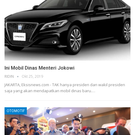
Ini Mobil Dinas Menteri Jokowi
RIDIN
Okt 25, 2019
JAKARTA, Eksisnews.com - TAK hanya presiden dan wakil presiden
saja yang akan mendapatkan mobil dinas baru.
…
OTOMOTIF