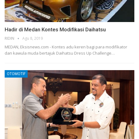
Hadir di Medan Kontes Modifikasi Daihatsu
RIDIN
Agu 8, 2019
MEDAN, Eksisnews.com - Kontes adu keren bagi para modifikator
dan kawula muda bertajuk Daihatsu Dress Up Challenge
…
OTOMOTIF