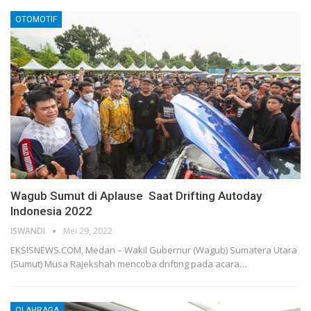
OTOMOTIF
Wagub Sumut di Aplause Saat Drifting Autoday
Indonesia 2022
ISWANDI
Mei 29, 2022
EKSISNEWS.COM, Medan – Wakil Gubernur (Wagub) Sumatera Utara
(Sumut) Musa Rajekshah mencoba drifting pada acara…
OLAHRAGA