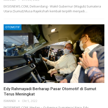
EKSISNEWS.COM, Deliserdang - Wakil Gubernur (Wagub) Sumatera
Utara (Sumut) Musa Rajekshah kembali terpilih menjadi…
OTOMOTIF
Edy Rahmayadi Berharap Pasar Otomotif di Sumut
Terus Meningkat
ISWANDI
Okt 5, 2022
EKSISNEWS.COM, Medan – Gubernur Sumatera Utara, Edy