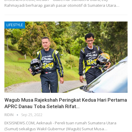
Rahmayadi berharap gairah pasar otomotif di Sumatera Utara…
LIFESTYLE
Wagub Musa Rajekshah Peringkat Kedua Hari Pertama
APRC Danau Toba Setelah Rifat…
RIDIN
Sep 25, 2022
EKSISNEWS.COM, Aeknauli - Pereli tuan rumah Sumatera Utara
(Sumut) sekaligus Wakil Gubernur (Wagub) Sumut Musa…