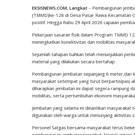
EKSISNEWS.COM, Langkat
– Pembangunan jemba
(TMMD)ke-128 di Desa Pasar Rawa Kecamatan G
positif. Hingga Rabu 29 April 2026 capaian pemban
Pekerjaan sasaran fisik dalam Program TMMD 128
meningkatkan konektivitas dan mobilitas masyara
Sejumlah tahapan bahkan telah menunjukkan perke
material yang dilakukan secara bertahap
Pembangunan jembatan sepanjang 6 meter,dan leba
masyarakat setempat yang turut berpartisipasi ak
diharapkan jembatan ini dapat segera rampung d
mobilitas, serta pertumbuhan ekonomi masyaraka
Jembatan yang selama ini dinantikan masyarakat t
digunakan oleh warga untuk menunjang aktivitas se
Personel Satgas bersama masyarakat terus beke
pembangunan jembatan tersebut. Sinergi antara