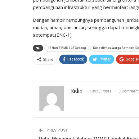
pembangunan infrastruktur yang bermanfaat lang
Dengan hampir rampungnya pembangunan jembatan
mudah, aman, dan lancar, sehingga dapat mening
setempat.(ENC-1)
16 Hari TMMD 126 Gebang
Konektivitas Warga Semakin De
Share
Facebook
Twitter
Google
Ridin
13530 Posts
0 Comment
PREV POST
Debu Mengepul, Satgas TMMD Langkat Kejar