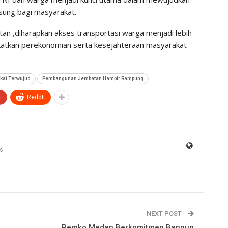
sung bagi masyarakat.
 ,diharapkan akses transportasi warga menjadi lebih
katkan perekonomian serta kesejahteraan masyarakat
kat Terwujud
Pembangunan Jembatan Hampir Rampung
+
ReddIt
s
NEXT POST
Pemko Medan Berkomitmen Bangun