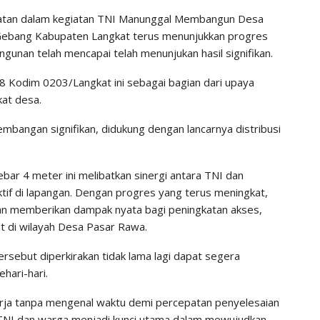
tan dalam kegiatan TNI Manunggal Membangun Desa
ebang Kabupaten Langkat terus menunjukkan progres
gunan telah mencapai telah menunjukan hasil signifikan.
 Kodim 0203/Langkat ini sebagai bagian dari upaya
kat desa.
mbangan signifikan, didukung dengan lancarnya distribusi
r 4 meter ini melibatkan sinergi antara TNI dan
tif di lapangan. Dengan progres yang terus meningkat,
an memberikan dampak nyata bagi peningkatan akses,
t di wilayah Desa Pasar Rawa.
ersebut diperkirakan tidak lama lagi dapat segera
hari-hari.
rja tanpa mengenal waktu demi percepatan penyelesaian
 TNI dan warga menjadi kunci utama dalam mewujudkan