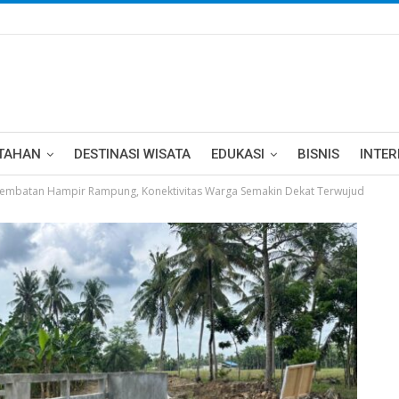
TAHAN
DESTINASI WISATA
EDUKASI
BISNIS
INTE
mbatan Hampir Rampung, Konektivitas Warga Semakin Dekat Terwujud