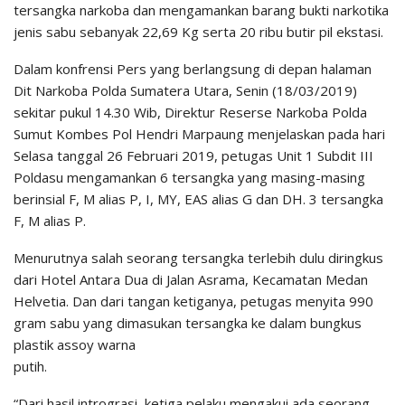
tersangka narkoba dan mengamankan barang bukti narkotika
jenis sabu sebanyak 22,69 Kg serta 20 ribu butir pil ekstasi.
Dalam konfrensi Pers yang berlangsung di depan halaman
Dit Narkoba Polda Sumatera Utara, Senin (18/03/2019)
sekitar pukul 14.30 Wib, Direktur Reserse Narkoba Polda
Sumut Kombes Pol Hendri Marpaung menjelaskan pada hari
Selasa tanggal 26 Februari 2019, petugas Unit 1 Subdit III
Poldasu mengamankan 6 tersangka yang masing-masing
berinsial F, M alias P, I, MY, EAS alias G dan DH. 3 tersangka
F, M alias P.
Menurutnya salah seorang tersangka terlebih dulu diringkus
dari Hotel Antara Dua di Jalan Asrama, Kecamatan Medan
Helvetia. Dan dari tangan ketiganya, petugas menyita 990
gram sabu yang dimasukan tersangka ke dalam bungkus
plastik assoy warna
putih.
“Dari hasil intrograsi, ketiga pelaku mengakui ada seorang