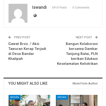
Iswandi
5910 Posts
0 Comments
PREV POST
NEXT POST
Gawat Broo…! Aksi
Bangun Kolaborasi
Tawuran Kerap Terjadi
bersama Damkar
di Desa Bandar
Tanjung Balai, PLN
Khalipah
berikan Edukasi
Keselamatan Kelistrikan
YOU MIGHT ALSO LIKE
More From Author
MEDAN
MEDAN