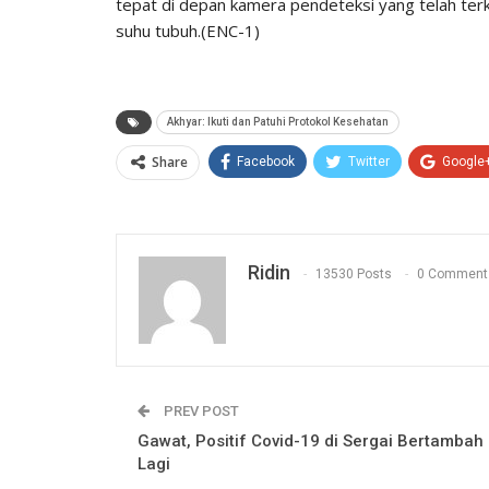
tepat di depan kamera pendeteksi yang telah ter
suhu tubuh.(ENC-1)
Akhyar: Ikuti dan Patuhi Protokol Kesehatan
Share
Facebook
Twitter
Google
Ridin
13530 Posts
0 Comment
PREV POST
Gawat, Positif Covid-19 di Sergai Bertambah
Lagi