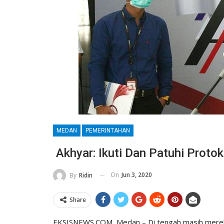
MEDAN
PEMERINTAHAN
Akhyar: Ikuti Dan Patuhi Proto
On
Jun 3, 2020
By
Ridin
Share
EKSISNEWS.COM, Medan – Di tengah masih mereba