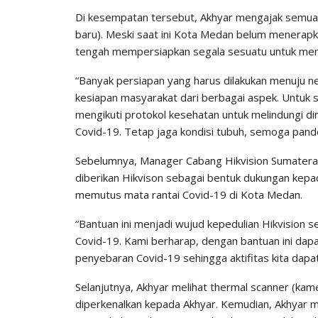
Di kesempatan tersebut, Akhyar mengajak semua 
baru). Meski saat ini Kota Medan belum menerap
tengah mempersiapkan segala sesuatu untuk men
“Banyak persiapan yang harus dilakukan menuju new
kesiapan masyarakat dari berbagai aspek. Untuk sa
mengikuti protokol kesehatan untuk melindungi dir
Covid-19. Tetap jaga kondisi tubuh, semoga pande
Sebelumnya, Manager Cabang Hikvision Sumater
diberikan Hikvison sebagai bentuk dukungan kep
memutus mata rantai Covid-19 di Kota Medan.
“Bantuan ini menjadi wujud kepedulian Hikvisio
Covid-19. Kami berharap, dengan bantuan ini d
penyebaran Covid-19 sehingga aktifitas kita dapat
Selanjutnya, Akhyar melihat thermal scanner (kam
diperkenalkan kepada Akhyar. Kemudian, Akhyar m