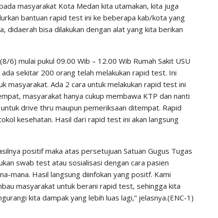
ada masyarakat Kota Medan kita utamakan, kita juga
rkan bantuan rapid test ini ke beberapa kab/kota yang
ja, didaerah bisa dilakukan dengan alat yang kita berikan
(8/6) mulai pukul 09.00 Wib – 12.00 Wib Rumah Sakit USU
ada sekitar 200 orang telah melakukan rapid test. Ini
k masyarakat. Ada 2 cara untuk melakukan rapid test ini
itempat, masyarakat hanya cukup membawa KTP dan nanti
untuk drive thru maupun pemeriksaan ditempat. Rapid
kol kesehatan. Hasil dari rapid test ini akan langsung
 hasilnya positif maka atas persetujuan Satuan Gugus Tugas
kan swab test atau sosialisasi dengan cara pasien
ana-mana. Hasil langsung diinfokan yang positf. Kami
bau masyarakat untuk berani rapid test, sehingga kita
rangi kita dampak yang lebih luas lagi,” jelasnya.(ENC-1)