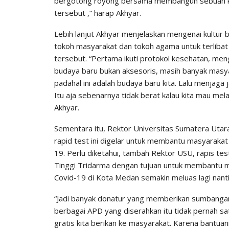
bergotong royong bersama membangun sebuah kul
tersebut ,” harap Akhyar.
Lebih lanjut Akhyar menjelaskan mengenai kultur 
tokoh masyarakat dan tokoh agama untuk terlib
tersebut. “Pertama ikuti protokol kesehatan, me
budaya baru bukan aksesoris, masih banyak mas
padahal ini adalah budaya baru kita. Lalu menjaga j
Itu aja sebenarnya tidak berat kalau kita mau mel
Akhyar.
Sementara itu, Rektor Universitas Sumatera Uta
rapid test ini digelar untuk membantu masyarakat
19. Perlu diketahui, tambah Rektor USU, rapis tes
Tinggi Tridarma dengan tujuan untuk membantu 
Covid-19 di Kota Medan semakin meluas lagi nanti
“Jadi banyak donatur yang memberikan sumbangan 
berbagai APD yang diserahkan itu tidak pernah satu
gratis kita berikan ke masyarakat. Karena bantuan