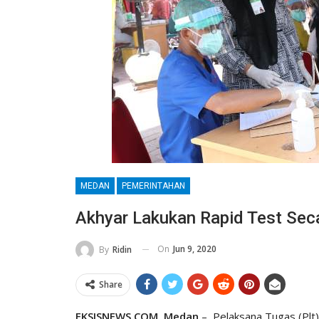
MEDAN
PEMERINTAHAN
Akhyar Lakukan Rapid Test Seca
On
Jun 9, 2020
By
Ridin
Share
EKSISNEWS.COM, Medan
– Pelaksana Tugas (Plt)