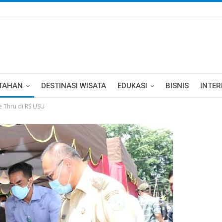
TAHAN
DESTINASI WISATA
EDUKASI
BISNIS
INTE
e Thru di RS USU