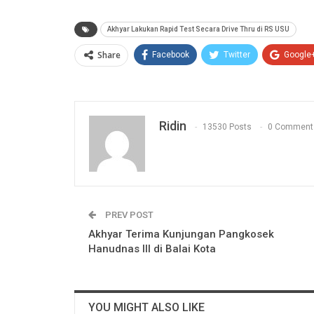
Akhyar Lakukan Rapid Test Secara Drive Thru di RS USU
Share
Facebook
Twitter
Google
Ridin
13530 Posts
0 Comment
PREV POST
Akhyar Terima Kunjungan Pangkosek
Hanudnas III di Balai Kota
YOU MIGHT ALSO LIKE