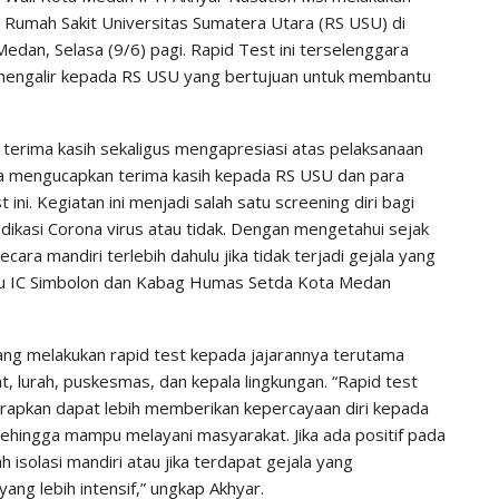
n Rumah Sakit Universitas Sumatera Utara (RS USU) di
edan, Selasa (9/6) pagi. Rapid Test ini terselenggara
mengalir kepada RS USU yang bertujuan untuk membantu
erima kasih sekaligus mengapresiasi atas pelaksanaan
ya mengucapkan terima kasih kepada RS USU dan para
ni. Kegiatan ini menjadi salah satu screening diri bagi
dikasi Corona virus atau tidak. Dengan mengetahui sejak
ara mandiri terlebih dahulu jika tidak terjadi gejala yang
aru IC Simbolon dan Kabag Humas Setda Kota Medan
g melakukan rapid test kepada jajarannya terutama
 lurah, puskesmas, dan kepala lingkungan. “Rapid test
harapkan dapat lebih memberikan kepercayaan diri kepada
hingga mampu melayani masyarakat. Jika ada positif pada
 isolasi mandiri atau jika terdapat gejala yang
g lebih intensif,” ungkap Akhyar.