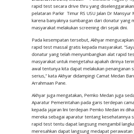
rapid test secara drive thru yang diselenggaraka
pelataran Parkir Timur RS USU Jalan Dr Mansyur M
karena banyaknya sumbangan dari donatur yang 
masyarakat melakukan screening diri sejak dini.
Pada kesempatan tersebut, Akhyar mengucapkan t
rapid test massal gratis kepada masyarakat. “Sa
donatur yang telah menyumbangkan alat rapid test i
masyarakat untuk mengetahui apakah dirinya terin
awal tentunya kita dapat melakukan penanganan sec
serius,” kata Akhyar didampingi Camat Medan B
Arrahmaan Pane.
Akhyar juga mengatakan, Pemko Medan juga sedan
Aparatur Pemerintahan pada garis terdepan camat,
kepada jajaran lini terdepan Pemko Medan ini di
mereka sebagai aparatur tentang kesehatannya se
rapid test tentu dapat langsung mengambil langkah
meresahkan dapat langsung medapat perawatan yan