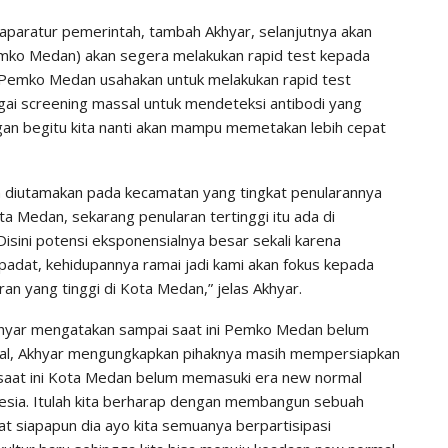
i aparatur pemerintah, tambah Akhyar, selanjutnya akan
Pemko Medan) akan segera melakukan rapid test kepada
Pemko Medan usahakan untuk melakukan rapid test
agai screening massal untuk mendeteksi antibodi yang
ngan begitu kita nanti akan mampu memetakan lebih cepat
an diutamakan pada kecamatan yang tingkat penularannya
ta Medan, sekarang penularan tertinggi itu ada di
ini potensi eksponensialnya besar sekali karena
dat, kehidupannya ramai jadi kami akan fokus kepada
n yang tinggi di Kota Medan,” jelas Akhyar.
khyar mengatakan sampai saat ini Pemko Medan belum
l, Akhyar mengungkapkan pihaknya masih mempersiapkan
k saat ini Kota Medan belum memasuki era new normal
nesia. Itulah kita berharap dengan membangun sebuah
t siapapun dia ayo kita semuanya berpartisipasi