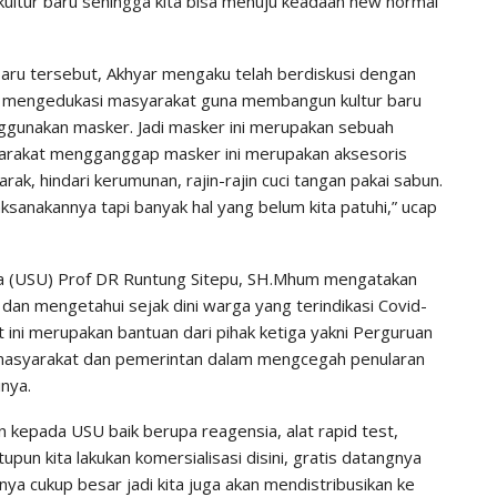
tur baru sehingga kita bisa menuju keadaan new normal
baru tersebut, Akhyar mengaku telah berdiskusi dengan
at mengedukasi masyarakat guna membangun kultur baru
nggunakan masker. Jadi masker ini merupakan sebuah
yarakat mengganggap masker ini merupakan aksesoris
arak, hindari kerumunan, rajin-rajin cuci tangan pakai sabun.
aksanakannya tapi banyak hal yang belum kita patuhi,” ucap
ra (USU) Prof DR Runtung Sitepu, SH.Mhum mengatakan
 dan mengetahui sejak dini warga yang terindikasi Covid-
t ini merupakan bantuan dari pihak ketiga yakni Perguruan
masyarakat dan pemerintan dalam mengcegah penularan
nya.
kepada USU baik berupa reagensia, alat rapid test,
pun kita lakukan komersialisasi disini, gratis datangnya
nya cukup besar jadi kita juga akan mendistribusikan ke