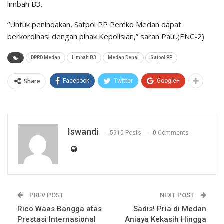
limbah B3.
“Untuk penindakan, Satpol PP Pemko Medan dapat
berkordinasi dengan pihak Kepolisian,” saran Paul.(ENC-2)
DPRD Medan
Limbah B3
Medan Denai
Satpol PP
Share
Facebook
Twitter
Google+
Iswandi
5910 Posts
0 Comments
PREV POST
NEXT POST
Rico Waas Bangga atas
Sadis! Pria di Medan
Prestasi Internasional
Aniaya Kekasih Hingga