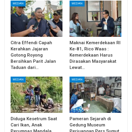
MEDAN
MEDAN
Citra Effendi Capah
Maknai Kemerdekaan RI
Kerahkan Jajaran
Ke-81, Rico Waas :
Gotong Royong
Kemerdekaan Harus
Bersihkan Parit Jalan
Dirasakan Masyarakat
Taduan dari…
Lewat…
MEDAN
MEDAN
Diduga Kesetrum Saat
Pameran Sejarah di
Cari Ikan, Anak
Gedung Museum
Perumnas Mandala
Perjuangan Pers Sumut