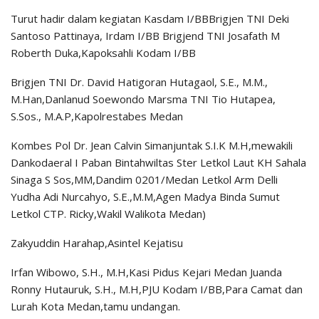
Turut hadir dalam kegiatan Kasdam I/BBBrigjen TNI Deki
Santoso Pattinaya, Irdam I/BB Brigjend TNI Josafath M
Roberth Duka,Kapoksahli Kodam I/BB
Brigjen TNI Dr. David Hatigoran Hutagaol, S.E., M.M.,
M.Han,Danlanud Soewondo Marsma TNI Tio Hutapea,
S.Sos., M.A.P,Kapolrestabes Medan
Kombes Pol Dr. Jean Calvin Simanjuntak S.I.K M.H,mewakili
Dankodaeral I Paban Bintahwiltas Ster Letkol Laut KH Sahala
Sinaga S Sos,MM,Dandim 0201/Medan Letkol Arm Delli
Yudha Adi Nurcahyo, S.E.,M.M,Agen Madya Binda Sumut
Letkol CTP. Ricky,Wakil Walikota Medan)
Zakyuddin Harahap,Asintel Kejatisu
Irfan Wibowo, S.H., M.H,Kasi Pidus Kejari Medan Juanda
Ronny Hutauruk, S.H., M.H,PJU Kodam I/BB,Para Camat dan
Lurah Kota Medan,tamu undangan.