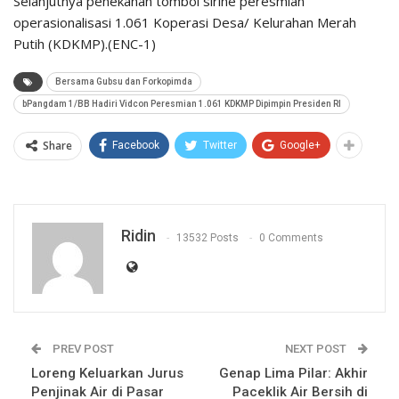
Selanjutnya penekanan tombol sirine peresmian
operasionalisasi 1.061 Koperasi Desa/ Kelurahan Merah
Putih (KDKMP).(ENC-1)
Bersama Gubsu dan Forkopimda
bPangdam 1/BB Hadiri Vidcon Peresmian 1.061 KDKMP Dipimpin Presiden RI
Share
Facebook
Twitter
Google+
Ridin
13532 Posts
0 Comments
PREV POST
NEXT POST
Loreng Keluarkan Jurus
Genap Lima Pilar: Akhir
Penjinak Air di Pasar
Paceklik Air Bersih di