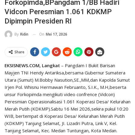
Forkopimda,bPangdam 1/BB Hadiri
Vidcon Peresmian 1.061 KDKMP
Dipimpin Presiden RI
On
Mei 17, 2026
By
Ridin
Share
EKSISNEWS.COM, Langkat
– Pangdam I Bukit Barisan
Mayjen TNI Hendy Antariksa,bersama Gubernur Sumatera
Utara (Sumut) M.Bobby Nasution,SE.,MM,dan Kapolda Sumut
Irjen Pol. Whisnu Hermawan Februanto, S.I.K., M.H,beserta
unsur Forkopimda mengikuti video confrence (Vidcon)
Peresmian Operasionalisasi 1.061 Koperasi Desa/ Kelurahan
Merah Putih (KDKMP).Sabtu 16 Mei 2026,sekira pukul 10:20
WIB, bertempat di Koperasi Desa/ Kelurahan Merah Putih
(KDKMP) Tanjung Selamat, JI. Lizadri Putra, Link V, Kel.
Tanjung Selamat, Kec. Medan Tuntungan, Kota Medan.