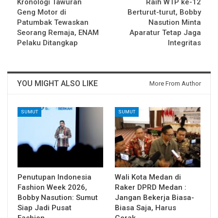
Kronologi Tawuran
Raih WTP ke-12
Geng Motor di
Berturut-turut, Bobby
Patumbak Tewaskan
Nasution Minta
Seorang Remaja, ENAM
Aparatur Tetap Jaga
Pelaku Ditangkap
Integritas
YOU MIGHT ALSO LIKE
More From Author
SUMUT
SUMUT
Penutupan Indonesia
Wali Kota Medan di
Fashion Week 2026,
Raker DPRD Medan :
Bobby Nasution: Sumut
Jangan Bekerja Biasa-
Siap Jadi Pusat
Biasa Saja, Harus
Fashion…
Gerak…