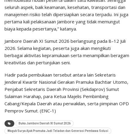
memobilisasi ribuan peserta dalam satu kawasan. Sehingga
seluruh aspek, baik keamanan, kesehatan, transportasi dan
manajemen risiko telah dipersiapkan secara terpadu. Ini juga
pertama kali pelaksanaan Jambore yang tidak memungut
biaya kepada pesertanya,” katanya.
Jambore Daerah XI Sumut 2026 berlangsung pada 8–12 Juli
2026. Selama kegiatan, peserta juga akan mengikuti
berbagai aktivitas kepramukaan serta menampilkan beragam
kreativitas dan pertunjukan seni.
Hadir pada pembukaan tersebut antara lain Sekretaris
Jenderal Kwartir Nasional Gerakan Pramuka Bachtiar Utomo,
Penjabat Sekretaris Daerah Provinsi (Sekdaprov) Sumut
Sulaiman Harahap, para Ketua Majelis Pembimbing
Cabang/Kepala Daerah atau perwakilan, serta pimpinan OPD
Pemprov Sumut. (ENC-1)
Buka Jambore Daerah XI Sumut 2026
Wagub Surya Ajak Pramuka Jadi Teladan dan Generasi Pembawa Solusi