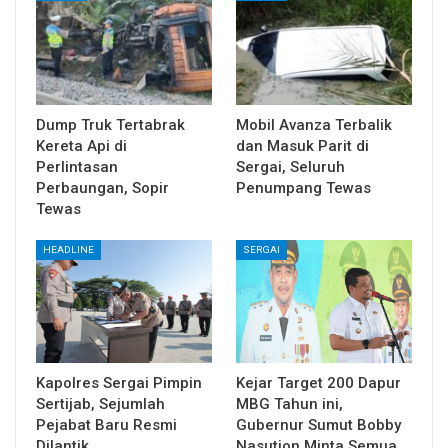
Dump Truk Tertabrak
Mobil Avanza Terbalik
Kereta Api di
dan Masuk Parit di
Perlintasan
Sergai, Seluruh
Perbaungan, Sopir
Penumpang Tewas
Tewas
HEADLINE
SERGAI
Kapolres Sergai Pimpin
Kejar Target 200 Dapur
Sertijab, Sejumlah
MBG Tahun ini,
Pejabat Baru Resmi
Gubernur Sumut Bobby
Dilantik
Nasution Minta Semua