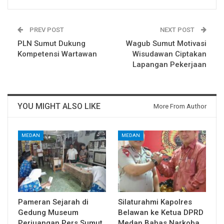
PREV POST
NEXT POST
PLN Sumut Dukung
Wagub Sumut Motivasi
Kompetensi Wartawan
Wisudawan Ciptakan
Lapangan Pekerjaan
YOU MIGHT ALSO LIKE
More From Author
MEDAN
MEDAN
Pameran Sejarah di
Silaturahmi Kapolres
Gedung Museum
Belawan ke Ketua DPRD
Perjuangan Pers Sumut
Medan Bahas Narkoba,