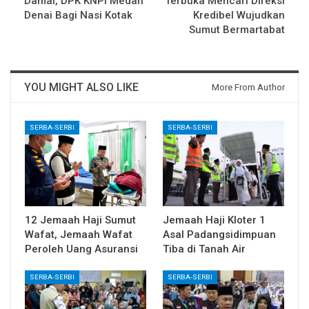
Damai, DPK KNPI Medan
Terbuka Mencari Direksi
Denai Bagi Nasi Kotak
Kredibel Wujudkan
Sumut Bermartabat
YOU MIGHT ALSO LIKE
More From Author
SERBA-SERBI
SERBA-SERBI
12 Jemaah Haji Sumut
Jemaah Haji Kloter 1
Wafat, Jemaah Wafat
Asal Padangsidimpuan
Peroleh Uang Asuransi
Tiba di Tanah Air
SERBA-SERBI
SERBA-SERBI