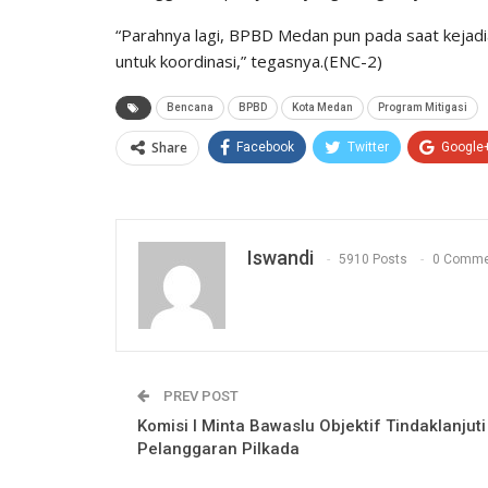
“Parahnya lagi, BPBD Medan pun pada saat kejadia
untuk koordinasi,” tegasnya.(ENC-2)
Bencana
BPBD
Kota Medan
Program Mitigasi
Share
Facebook
Twitter
Google
Iswandi
5910 Posts
0 Comme
PREV POST
Komisi I Minta Bawaslu Objektif Tindaklanjuti
Pelanggaran Pilkada