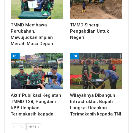
TMMD Membawa
TMMD Sinergi
Perubahan,
Pengabdian Untuk
Mewujudkan Impian
Negeri
Meraih Masa Depan
TNI
TNI
Aktif Publikasi Kegiatan
Wilayahnya Dibangun
TMMD 128, Pangdam
Infrastruktur, Bupati
I/BB Ucapkan
Langkat Ucapkan
Terimakasih kepada…
Terimakasih kepada TNI
PREV
NEXT