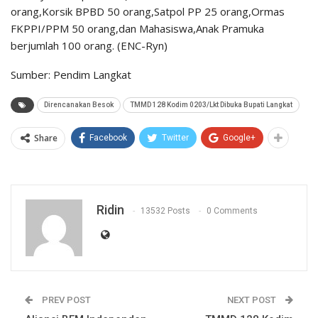
orang,Korsik BPBD 50 orang,Satpol PP 25 orang,Ormas
FKPPI/PPM 50 orang,dan Mahasiswa,Anak Pramuka
berjumlah 100 orang. (ENC-Ryn)
Sumber: Pendim Langkat
Direncanakan Besok
TMMD 128 Kodim 0203/Lkt Dibuka Bupati Langkat
Share
Facebook
Twitter
Google+
Ridin
13532 Posts
0 Comments
PREV POST
NEXT POST