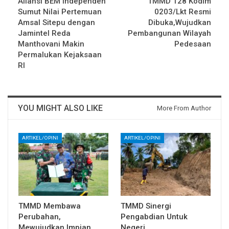
Aliansi BEM Independen
TMMD 128 Kodim
Sumut Nilai Pertemuan
0203/Lkt Resmi
Amsal Sitepu dengan
Dibuka,Wujudkan
Jamintel Reda
Pembangunan Wilayah
Manthovani Makin
Pedesaan
Permalukan Kejaksaan
RI
YOU MIGHT ALSO LIKE
More From Author
ARTIKEL/OPINI
ARTIKEL/OPINI
TMMD Membawa
TMMD Sinergi
Perubahan,
Pengabdian Untuk
Mewujudkan Impian
Negeri