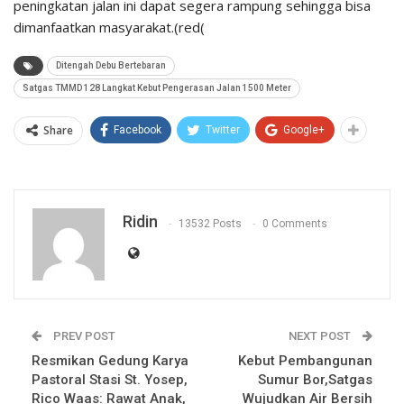
peningkatan jalan ini dapat segera rampung sehingga bisa
dimanfaatkan masyarakat.(red(
Ditengah Debu Bertebaran
Satgas TMMD 128 Langkat Kebut Pengerasan Jalan 1500 Meter
Share
Facebook
Twitter
Google+
Ridin
13532 Posts
0 Comments
PREV POST
NEXT POST
Resmikan Gedung Karya
Kebut Pembangunan
Pastoral Stasi St. Yosep,
Sumur Bor,Satgas
Rico Waas: Rawat Anak,
Wujudkan Air Bersih