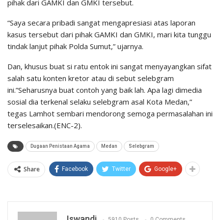
pihak dari GAMKI dan GMKI tersebut.
“Saya secara pribadi sangat mengapresiasi atas laporan
kasus tersebut dari pihak GAMKI dan GMKI, mari kita tunggu
tindak lanjut pihak Polda Sumut,” ujarnya.
Dan, khusus buat si ratu entok ini sangat menyayangkan sifat
salah satu konten kretor atau di sebut selebgram
ini.”Seharusnya buat contoh yang baik lah. Apa lagi dimedia
sosial dia terkenal selaku selebgram asal Kota Medan,”
tegas Lamhot sembari mendorong semoga permasalahan ini
terselesaikan.(ENC-2).
Dugaan Penistaan Agama
Medan
Selebgram
Share
Facebook
Twitter
Google+
Iswandi
5910 Posts
0 Comments