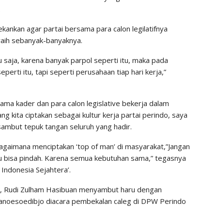
.
ankan agar partai bersama para calon legilatifnya
diraih sebanyak-banyaknya.
u saja, karena banyak parpol seperti itu, maka pada
perti itu, tapi seperti perusahaan tiap hari kerja,”
sama kader dan para calon legislative bekerja dalam
ang kita ciptakan sebagai kultur kerja partai perindo, saya
sambut tepuk tangan seluruh yang hadir.
 bagaimana menciptakan ‘top of man’ di masyarakat,”Jangan
, itu bisa pindah. Karena semua kebutuhan sama,” tegasnya
Indonesia Sejahtera’.
, Rudi Zulham Hasibuan menyambut haru dengan
anoesoedibjo diacara pembekalan caleg di DPW Perindo