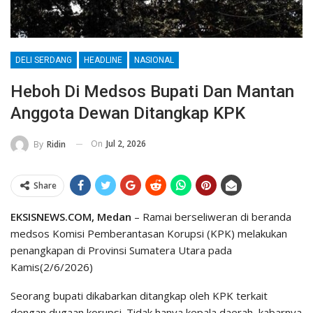
DELI SERDANG
HEADLINE
NASIONAL
Heboh Di Medsos Bupati Dan Mantan
Anggota Dewan Ditangkap KPK
On
Jul 2, 2026
By
Ridin
Share
EKSISNEWS.COM, Medan
– Ramai berseliweran di beranda
medsos Komisi Pemberantasan Korupsi (KPK) melakukan
penangkapan di Provinsi Sumatera Utara pada
Kamis(2/6/2026)
Seorang bupati dikabarkan ditangkap oleh KPK terkait
dengan dugaan korupsi. Tidak hanya kepala daerah, kabarnya