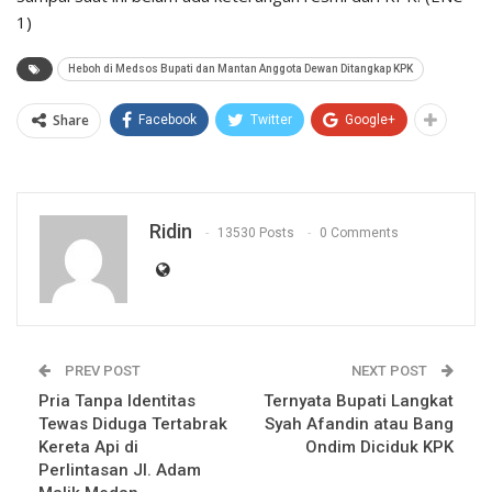
1)
Heboh di Medsos Bupati dan Mantan Anggota Dewan Ditangkap KPK
Share
Facebook
Twitter
Google+
Ridin
13530 Posts
0 Comments
PREV POST
NEXT POST
Pria Tanpa Identitas
Ternyata Bupati Langkat
Tewas Diduga Tertabrak
Syah Afandin atau Bang
Kereta Api di
Ondim Diciduk KPK
Perlintasan Jl. Adam