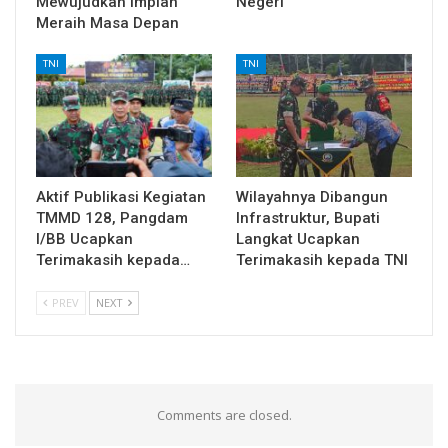
Mewujudkan Impian
Negeri
Meraih Masa Depan
TNI
TNI
Aktif Publikasi Kegiatan
Wilayahnya Dibangun
TMMD 128, Pangdam
Infrastruktur, Bupati
I/BB Ucapkan
Langkat Ucapkan
Terimakasih kepada…
Terimakasih kepada TNI
PREV
NEXT
Comments are closed.