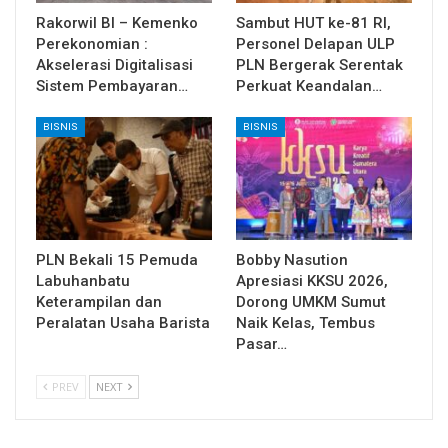
Rakorwil BI – Kemenko
Sambut HUT ke-81 RI,
Perekonomian :
Personel Delapan ULP
Akselerasi Digitalisasi
PLN Bergerak Serentak
Sistem Pembayaran…
Perkuat Keandalan…
BISNIS
BISNIS
PLN Bekali 15 Pemuda
Bobby Nasution
Labuhanbatu
Apresiasi KKSU 2026,
Keterampilan dan
Dorong UMKM Sumut
Peralatan Usaha Barista
Naik Kelas, Tembus
Pasar…
PREV
NEXT