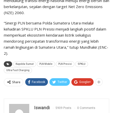
mendukung transisi energi nasional menuju energi bersih dan
berkelanjutan, sejalan dengan target Net Zero Emissions
(NZE) 2060.
“Sinergi PLN bersama Polda Sumatera Utara melalui
kehadiran SPKLU PLN Presisi menjadi langkah positif dalam
memperkuat ekosistem kendaraan listrik sekaligus
mendorong percepatan transformasi energi yang lebih
ramah lingkungan di Sumatera Utara,” tutup Mundhakir.(ENC-
2).
Kapolda Sumut
PLN Mobile
PLN Presisi
SPKLU
Ultra Fast Charging
Share
Facebook
Twitter
Google+
Iswandi
5909 Posts
0 Comments