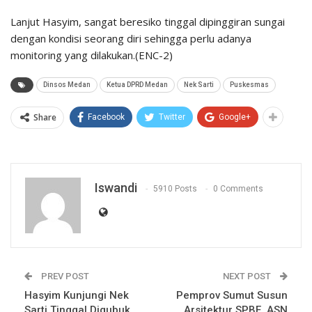
Lanjut Hasyim, sangat beresiko tinggal dipinggiran sungai
dengan kondisi seorang diri sehingga perlu adanya
monitoring yang dilakukan.(ENC-2)
Dinsos Medan
Ketua DPRD Medan
Nek Sarti
Puskesmas
Share
Facebook
Twitter
Google+
Iswandi
5910 Posts
0 Comments
PREV POST
NEXT POST
Hasyim Kunjungi Nek
Pemprov Sumut Susun
Sarti Tinggal Digubuk
Arsitektur SPBE, ASN