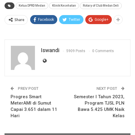
Ketua DPRD Medan
Klinik Kesehatan
Rotary of Club Medan Deli
Share
Facebook
Twitter
Google+
Iswandi
5909 Posts
0 Comments
PREV POST
NEXT POST
Progres Smart
Semester I Tahun 2023,
MeterAMI di Sumut
Program TJSL PLN
Capai 3.651 dalam 11
Bawa 5.425 UMK Naik
Hari
Kelas