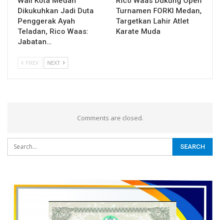
Wali Kota Medan
Rico Waas Dukung Open
Dikukuhkan Jadi Duta
Turnamen FORKI Medan,
Penggerak Ayah
Targetkan Lahir Atlet
Teladan, Rico Waas:
Karate Muda
Jabatan…
PREV
NEXT
Comments are closed.