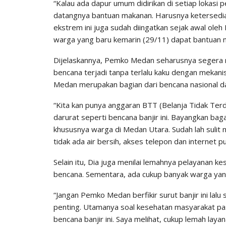
“Kalau ada dapur umum didirikan di setiap lokasi 
datangnya bantuan makanan. Harusnya ketersediaa
ekstrem ini juga sudah diingatkan sejak awal ole
warga yang baru kemarin (29/11) dapat bantuan na
Dijelaskannya, Pemko Medan seharusnya segera m
bencana terjadi tanpa terlalu kaku dengan mekanis
Medan merupakan bagian dari bencana nasional d
“Kita kan punya anggaran BTT (Belanja Tidak Ter
darurat seperti bencana banjir ini. Bayangkan ba
khususnya warga di Medan Utara. Sudah lah sulit m
tidak ada air bersih, akses telepon dan internet pu
Selain itu, Dia juga menilai lemahnya pelayanan 
bencana. Sementara, ada cukup banyak warga yang j
“Jangan Pemko Medan berfikir surut banjir ini lalu
penting. Utamanya soal kesehatan masyarakat pas
bencana banjir ini. Saya melihat, cukup lemah la