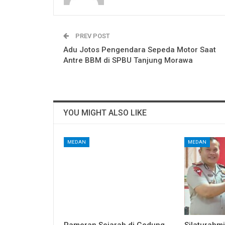
PREV POST
Adu Jotos Pengendara Sepeda Motor Saat
Antre BBM di SPBU Tanjung Morawa
YOU MIGHT ALSO LIKE
MEDAN
MEDAN
Pameran Sejarah di Gedung
Silaturahm