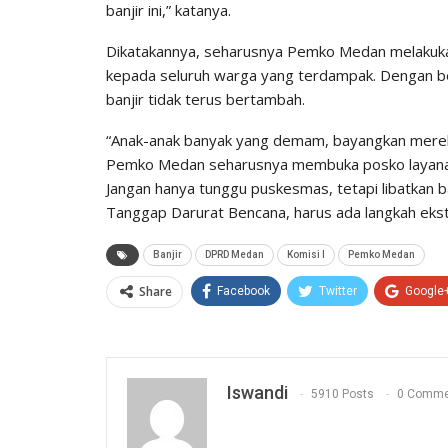
banjir ini,” katanya.
Dikatakannya, seharusnya Pemko Medan melakuka
kepada seluruh warga yang terdampak. Dengan beg
banjir tidak terus bertambah.
“Anak-anak banyak yang demam, bayangkan mereka t
Pemko Medan seharusnya membuka posko layanan k
Jangan hanya tunggu puskesmas, tetapi libatkan ba
Tanggap Darurat Bencana, harus ada langkah ekst
Banjir
DPRD Medan
Komisi I
Pemko Medan
Share
Facebook
Twitter
Google
Iswandi
5910 Posts
0 Comme