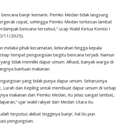
 bencana banjir kemarin. Pemko Medan tidak langsung
ergerak cepat, sehingga Pemko Medan terkesan lambat
dampak bencana tersebut,” ucap Wakil Ketua Komisi I
0/11/2025).
 melalui pihak kecamatan, kelurahan hingga kepala
etiap tempat pengungsian begitu bencana terjadi. Namun
ang tidak memiliki dapur umum. Alhasil, banyak warga di
tangnya bantuan makanan.
pengungsian yang tidak punya dapur umum. Seharusnya
, Lurah dan Kepling untuk membuat dapur umum di setiap
nya makanan dari Pemko Medan, itu jelas sangat lambat,
aran,” ujar wakil rakyat dari Medan Utara itu.
ah terputus akibat tingginya banjir, hal itu pun
kasi pengungsian.