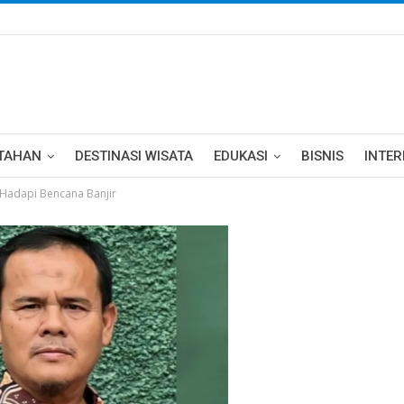
TAHAN
DESTINASI WISATA
EDUKASI
BISNIS
INTE
 Hadapi Bencana Banjir