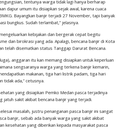
pengungsian, tentunya warga tidak lagi hanya berharap
n dapur umum itu disiapkan sejak awal, karena cuaca
h BMKG. Bayangkan banjir terjadi 27 November, tapi banyak
si bungkus. Sudah terlambat,” jelasnya.
engeluarkan kebijakan dan bergerak cepat begitu
me dan birokrasi yang ada. Apalagi, bencana banjir di Kota
an telah disematkan status Tanggap Darurat Bencana.
duga), anggaran itu kan memang disiapkan untuk keperluan
gaimana sengsaranya warga yang terkena banjir kemarin,
endapatkan makanan, tiga hari listrik padam, tiga hari
n tidak ada,” cetusnya.
kesehatan yang disiapkan Pemko Medan pasca terjadinya
atuh sakit akibat bencana banjir yang terjadi.
 selesai masalah, justru penanganan pasca banjir ini sangat
ca banjir, sebab ada banyak warga yang sakit akibat
yanan kesehatan yang diberikan kepada masyarakat pasca