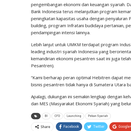
pengembangan ekonomi dan keuangan syariah. Dal
Bank Indonesia terus melanjutkan program kemand
peningkatan kapasitas usaha dengan penyaluran P
building, program Infratani budidaya pertanian, 
pendampingan intensi lainnya.
Lebih lanjut untuk UMKM terdapat program Industr
leading industri syariah Indonesia yang berorient
kemandirian ekonomi pesantren saat ini juga tel
Pesantren).
“Kami berharap peran optimal Hebitren dapat men
bisnis pesantren tidak hanya di Sumatera Utara bah
Apalagi, dukungan ini semakin lengkap dengan k
dan MES (Masyarakat Ekonomi Syariah) yang belum
BI
CFD
Launching
Pekan Syariah
Share
Facebook
Twitter
Google