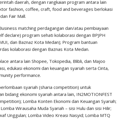
erintah daerah, dengan rangkaian program antara lain
 fashion, coffee, craft, food and beverages berlokasi
dan Fair Mall.
Business matching perdagangan dan/atau pembiayaan
self declare) program sehati kolaborasi dengan BPJPH
MUI, dan Baznaz Kota Medan); Program bantuan
rdas kolaborasi dengan Baznas Kota Medan.
ce antara lain Shopee, Tokopedia, Blibli, dan Majoo
asi, edukasi ekonomi dan keuangan syariah serta Cinta,
mmunity performance.
 perlombaan syariah (sharia competition) untuk
an bidang ekonomi syariah antara lain, IN2MOTIONFEST
petition); Lomba Konten Ekonomi dan Keuangan Syariah;
mba Wirausaha Muda Syariah – sisi Hulu dan sisi Hilir;
af Unggulan; Lomba Video Kreasi Nasyid; Lomba MTQ