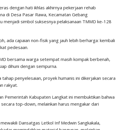
eras dengan hati ikhlas akhirnya pekerjaan rehab
anna di Desa Pasar Rawa, Kecamatan Gebang
tu menjadi simbol suksesnya pelaksanaan TMMD ke-128
koh, ada capaian non-fisik yang jauh lebih berharga: kembali
akat pedesaan.
TMMD bersama warga setempat masih kompak berbenah,
siap dihuni dengan sempurna.
 tahap penyelesaian, proyek humanis ini dikerjakan secara
n rakyat.
dan Pemerintah Kabupaten Langkat ini membuktikan bahwa
 secara top-down, melainkan harus mengakar dari
, mewakili Dansatgas Letkol Inf Medwin Sangkakala,
kadar memindahkan material bangunan, melainkan