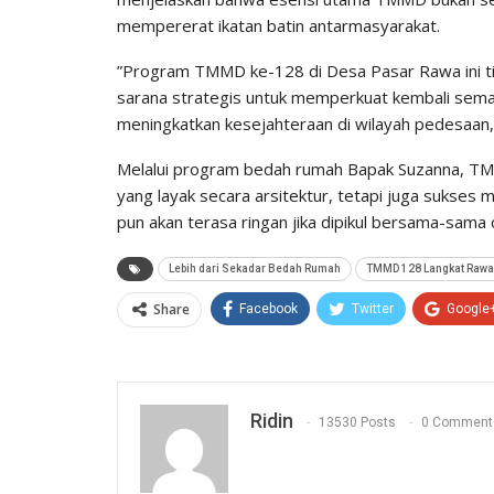
mempererat ikatan batin antarmasyarakat.
​”Program TMMD ke-128 di Desa Pasar Rawa ini ti
sarana strategis untuk memperkuat kembali sema
meningkatkan kesejahteraan di wilayah pedesaan,”
​Melalui program bedah rumah Bapak Suzanna, T
yang layak secara arsitektur, tetapi juga sukses 
pun akan terasa ringan jika dipikul bersama-sama
Lebih dari Sekadar Bedah Rumah
TMMD 128 Langkat Rawat
Share
Facebook
Twitter
Google
Ridin
13530 Posts
0 Comment