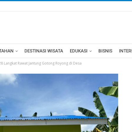
TAHAN
DESTINASI WISATA
EDUKASI
BISNIS
INTE
8 Langkat Rawat Jantung Gotong Royong di Desa