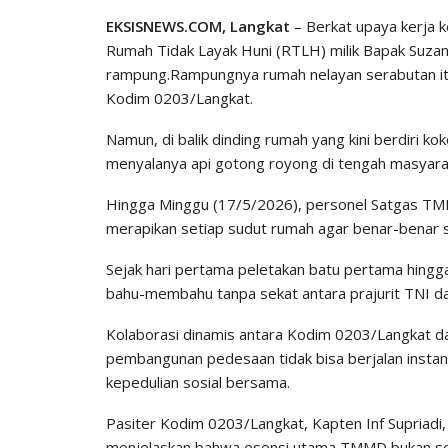
EKSISNEWS.COM, Langkat
– Berkat upaya kerja k
Rumah Tidak Layak Huni (RTLH) milik Bapak Suz
rampung.Rampungnya rumah nelayan serabutan i
Kodim 0203/Langkat.
Namun, di balik dinding rumah yang kini berdiri ko
menyalanya api gotong royong di tengah masyar
​Hingga Minggu (17/5/2026), personel Satgas 
merapikan setiap sudut rumah agar benar-benar 
Sejak hari pertama peletakan batu pertama hingga
bahu-membahu tanpa sekat antara prajurit TNI da
​Kolaborasi dinamis antara Kodim 0203/Langkat 
pembangunan pedesaan tidak bisa berjalan instan
kepedulian sosial bersama.
​Pasiter Kodim 0203/Langkat, Kapten Inf Supriadi
menjelaskan bahwa esensi utama TMMD bukan se