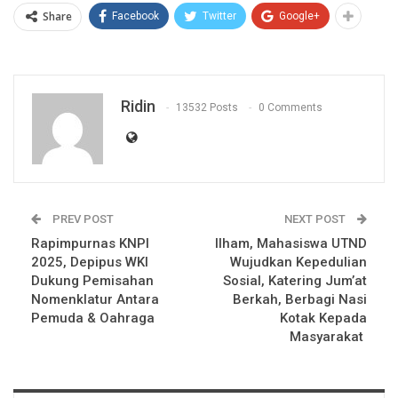
Share
Facebook
Twitter
Google+
Ridin
13532 Posts
0 Comments
PREV POST
NEXT POST
Rapimpurnas KNPI
Ilham, Mahasiswa UTND
2025, Depipus WKI
Wujudkan Kepedulian
Dukung Pemisahan
Sosial, Katering Jum’at
Nomenklatur Antara
Berkah, Berbagi Nasi
Pemuda & Oahraga
Kotak Kepada
Masyarakat