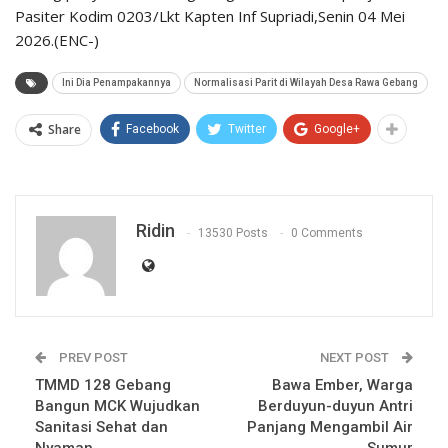
Pasiter Kodim 0203/Lkt Kapten Inf Supriadi,Senin 04 Mei
2026.(ENC-)
Ini Dia Penampakannya
Normalisasi Parit di Wilayah Desa Rawa Gebang
Share
Facebook
Twitter
Google+
Ridin
13530 Posts
0 Comments
PREV POST
NEXT POST
TMMD 128 Gebang
Bawa Ember, Warga
Bangun MCK Wujudkan
Berduyun-duyun Antri
Sanitasi Sehat dan
Panjang Mengambil Air