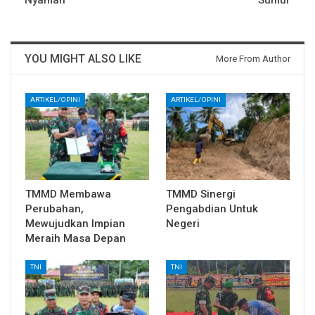
Nyaman
Sumur
YOU MIGHT ALSO LIKE
More From Author
ARTIKEL/OPINI
ARTIKEL/OPINI
TMMD Membawa
TMMD Sinergi
Perubahan,
Pengabdian Untuk
Mewujudkan Impian
Negeri
Meraih Masa Depan
TNI
TNI