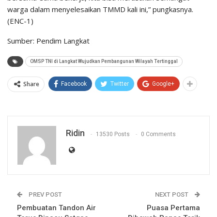
warga dalam menyelesaikan TMMD kali ini,” pungkasnya.
(ENC-1)
Sumber: Pendim Langkat
OMSP TNI di Langkat Wujudkan Pembangunan Wilayah Tertinggal
Share
Facebook
Twitter
Google+
Ridin
13530 Posts
0 Comments
PREV POST
NEXT POST
Pembuatan Tandon Air
Puasa Pertama