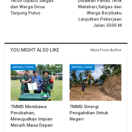
Terus Dipacu Satgas
Dibawah Panas Terik
dan Warga Desa
Matahari,Satgas dan
Tanjung Putus
Warga Berjibaku
Lanjutkan Pekerjaan
Jalan 3500 M
YOU MIGHT ALSO LIKE
More From Author
ARTIKEL/OPINI
ARTIKEL/OPINI
TMMD Membawa
TMMD Sinergi
Perubahan,
Pengabdian Untuk
Mewujudkan Impian
Negeri
Meraih Masa Depan