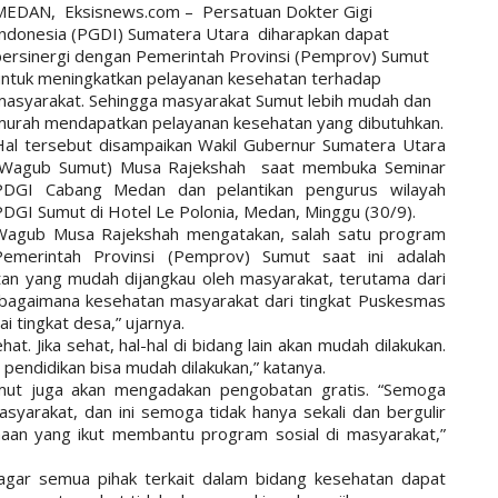
MEDAN,
Eksisnews.com
–
Persatuan Dokter Gigi
Indonesia (PGDI) Sumatera Utara
diharapkan dapat
bersinergi dengan Pemerintah Provinsi (Pemprov) Sumut
untuk meningkatkan pelayanan kesehatan terhadap
masyarakat. Sehingga masyarakat Sumut lebih mudah dan
murah mendapatkan pelayanan kesehatan yang dibutuhkan.
Hal tersebut disampaikan Wakil Gubernur Sumatera Utara
(Wagub Sumut) Musa Rajekshah saat membuka Seminar
PDGI Cabang Medan dan pelantikan pengurus wilayah
PDGI Sumut di Hotel Le Polonia, Medan, Minggu (30/9).
Wagub Musa Rajekshah mengatakan, salah satu program
Pemerintah Provinsi (Pemprov) Sumut saat ini adalah
an yang mudah dijangkau oleh masyarakat, terutama dari
 bagaimana kesehatan masyarakat dari tingkat Puskesmas
i tingkat desa,” ujarnya.
. Jika sehat, hal-hal di bidang lain akan mudah dilakukan.
 pendidikan bisa mudah dilakukan,” katanya.
ut juga akan mengadakan pengobatan gratis. “Semoga
syarakat, dan ini semoga tidak hanya sekali dan bergulir
haan yang ikut membantu program sosial di masyarakat,”
agar semua pihak terkait dalam bidang kesehatan dapat