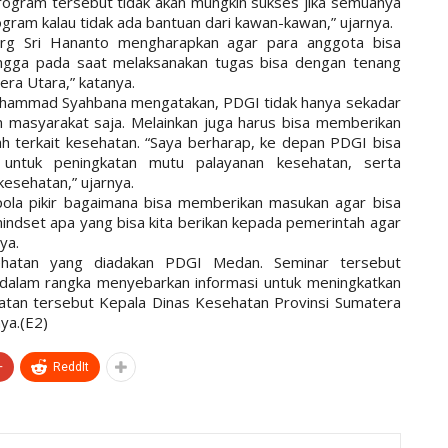
ogram tersebut tidak akan mungkin sukses jika semuanya
ogram kalau tidak ada bantuan dari kawan-kawan,” ujarnya.
rg Sri Hananto mengharapkan agar para anggota bisa
ingga pada saat melaksanakan tugas bisa dengan tenang
ra Utara,” katanya.
hammad Syahbana mengatakan, PDGI tidak hanya sekadar
an masyarakat saja. Melainkan juga harus bisa memberikan
 terkait kesehatan. “Saya berharap, ke depan PDGI bisa
 untuk peningkatan mutu palayanan kesehatan, serta
esehatan,” ujarnya.
pola pikir bagaimana bisa memberikan masukan agar bisa
 mindset apa yang bisa kita berikan kepada pemerintah agar
ya.
esehatan yang diadakan PDGI Medan. Seminar tersebut
 dalam rangka menyebarkan informasi untuk meningkatkan
atan tersebut Kepala Dinas Kesehatan Provinsi Sumatera
ya.(E2)
+
ReddIt