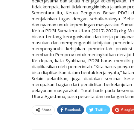
bekerjasama dan selalu menjaga kekompakan. “Pr
tidak kompak, kami tidak mungkin bisa jalankan pr
Sementara itu, Ketua Pengurus Besar PDGI d
menjalankan tugas dengan sebaik-baiknya. “Seh
dan nyaman untuk kepentingan masyarakat Sumate
Ketua PDGI Sumatera Utara (2017-2020) drg Mu
bicara tentang keorganisaian dan kerja pelayan
masukan dan mempengaruhi kebijakan pemerintah
mempengaruhi kebijakan pemeirntah provinsi
membantu Pemprov untuk meningkatkan derajat k
Ke depan, kata Syahbana, PDGI harus memiliki 
diaplikasikan oleh pemerintah. “Kita harus punya
bisa diaplikasikan dalam bentuk kerja nyata,” katan
Selain pelantikan, juga diadakan seminar k
merupakan bagian dari pendidikan berkelanjutan
pelayanan masyarakat. Turut hadir pada kesemp
Utara Agustama, para peserta dan undangan lainn
Share
Facebook
Twitter
Google