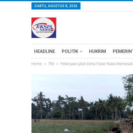
SABTU, AGUSTUS 8, 2026
HEADLINE
POLITIK
HUKRIM
PEMERIN
Home
TNI
Pekerjaan Jalan Desa Pasar Rawa Memasuk