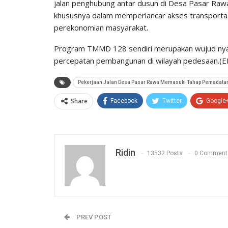
jalan penghubung antar dusun di Desa Pasar Raw
khususnya dalam memperlancar akses transportasi,
perekonomian masyarakat.
Program TMMD 128 sendiri merupakan wujud nya
percepatan pembangunan di wilayah pedesaan.(E
Pekerjaan Jalan Desa Pasar Rawa Memasuki Tahap Pemadatan 
Share
Facebook
Twitter
Google
Ridin
13532 Posts
0 Comment
PREV POST