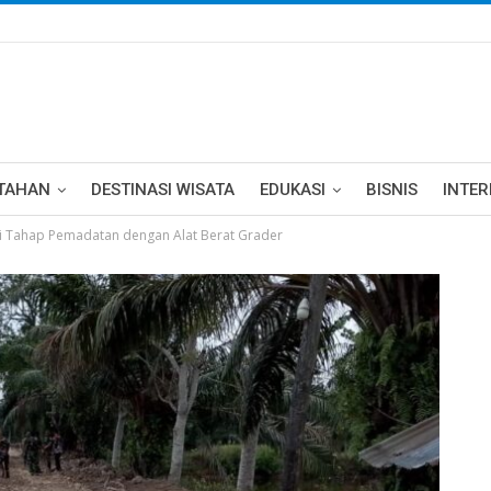
TAHAN
DESTINASI WISATA
EDUKASI
BISNIS
INTE
i Tahap Pemadatan dengan Alat Berat Grader