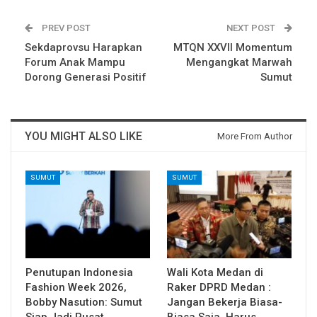
PREV POST
NEXT POST
Sekdaprovsu Harapkan
MTQN XXVII Momentum
Forum Anak Mampu
Mengangkat Marwah
Dorong Generasi Positif
Sumut
YOU MIGHT ALSO LIKE
More From Author
SUMUT
SUMUT
Penutupan Indonesia
Wali Kota Medan di
Fashion Week 2026,
Raker DPRD Medan :
Bobby Nasution: Sumut
Jangan Bekerja Biasa-
Siap Jadi Pusat
Biasa Saja, Harus