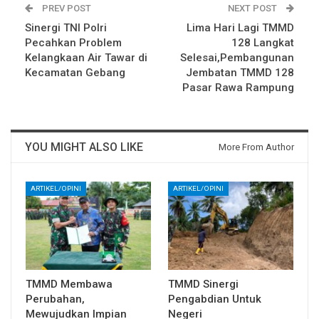
PREV POST
NEXT POST
Sinergi TNI Polri
Lima Hari Lagi TMMD
Pecahkan Problem
128 Langkat
Kelangkaan Air Tawar di
Selesai,Pembangunan
Kecamatan Gebang
Jembatan TMMD 128
Pasar Rawa Rampung
YOU MIGHT ALSO LIKE
More From Author
ARTIKEL/OPINI
ARTIKEL/OPINI
TMMD Membawa
TMMD Sinergi
Perubahan,
Pengabdian Untuk
Mewujudkan Impian
Negeri