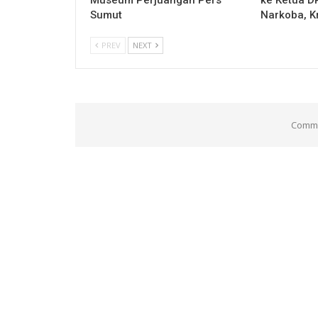
Sumut
Narkoba, K
PREV
NEXT
Comme