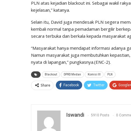
PLN atas kejadian blackout ini. Sebagai wakil ra
kejelasan,” katanya.
Selain itu, David juga mendesak PLN segera memas
kembali normal tanpa pemadaman bergilir berkep
secara terbuka dan berkala kepada masyarakat a
“Masyarakat hanya mendapat informasi adanya gan
Namun masyarakat juga membutuhkan kepastian, t
nyata di lapangan,” pungkasnya.(ENC-2).
Blackout
DPRD Medan
Komisi III
PLN
Share
Facebook
Twitter
Google
Iswandi
5910 Posts
0 Comme