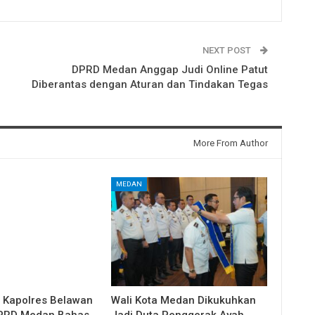
NEXT POST
DPRD Medan Anggap Judi Online Patut
Diberantas dengan Aturan dan Tindakan Tegas
More From Author
MEDAN
i Kapolres Belawan
Wali Kota Medan Dikukuhkan
DPRD Medan Bahas
Jadi Duta Penggerak Ayah