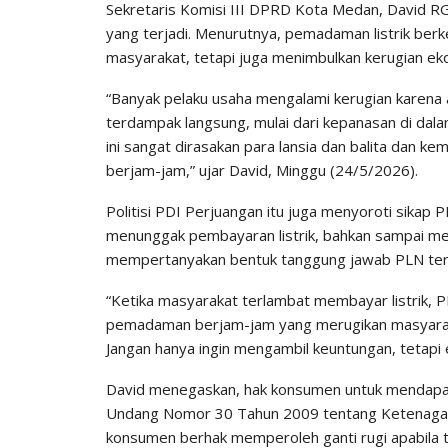
Sekretaris Komisi III DPRD Kota Medan, David RG
yang terjadi. Menurutnya, pemadaman listrik b
masyarakat, tetapi juga menimbulkan kerugian ek
“Banyak pelaku usaha mengalami kerugian karena a
terdampak langsung, mulai dari kepanasan di dala
ini sangat dirasakan para lansia dan balita dan k
berjam-jam,” ujar David, Minggu (24/5/2026).
Politisi PDI Perjuangan itu juga menyoroti sikap
menunggak pembayaran listrik, bahkan sampai melak
mempertanyakan bentuk tanggung jawab PLN terha
“Ketika masyarakat terlambat membayar listrik, 
pemadaman berjam-jam yang merugikan masyarak
Jangan hanya ingin mengambil keuntungan, tetapi
David menegaskan, hak konsumen untuk mendapat
Undang Nomor 30 Tahun 2009 tentang Ketenagali
konsumen berhak memperoleh ganti rugi apabila t