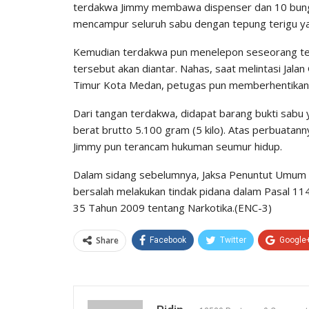
terdakwa Jimmy membawa dispenser dan 10 bungk
mencampur seluruh sabu dengan tepung terigu yan
Kemudian terdakwa pun menelepon seseorang ter
tersebut akan diantar. Nahas, saat melintasi Jala
Timur Kota Medan, petugas pun memberhentikan m
Dari tangan terdakwa, didapat barang bukti sabu 
berat brutto 5.100 gram (5 kilo). Atas perbuata
Jimmy pun terancam hukuman seumur hidup.
Dalam sidang sebelumnya, Jaksa Penuntut Umum (
bersalah melakukan tindak pidana dalam Pasal 11
35 Tahun 2009 tentang Narkotika.(ENC-3)
Share
Facebook
Twitter
Google