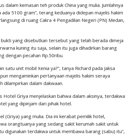
us dalam kemasan teh produk China yang mulia. Jumlahnya
ya ada 5100 gram”, terang keduanya didepan majelis hakim
berlangsung di ruang Cakra 4 Pengadilan Negeri (PN) Medan,
bukti yang disebutkan tersebut yang telah berada dimeja
arna kuning itu saja, selain itu juga dihadirkan barang
ang dengan pecahan Rp.50ribu.
an satu unit mobil Xenia ya?”, tanya Richard pada Jaksa
ti pun mengaminkan pertanyaan majelis hakim seraya
h dilampirkan dalam dakwaan.
as Hotel Griya menjelaskan bahwa dalam aksinya, terdakwa
l yang dipinjam dari pihak hotel.
(Griya) yang mulia. Dia ini kerabat pemilik hotel,
a orangtuanya yang sedang sakit kerumah sakit untuk
 itu digunakan terdakwa untuk membawa barang (sabu) itu”,