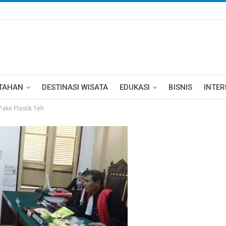
TAHAN
DESTINASI WISATA
EDUKASI
BISNIS
INTE
ake Plastik Teh