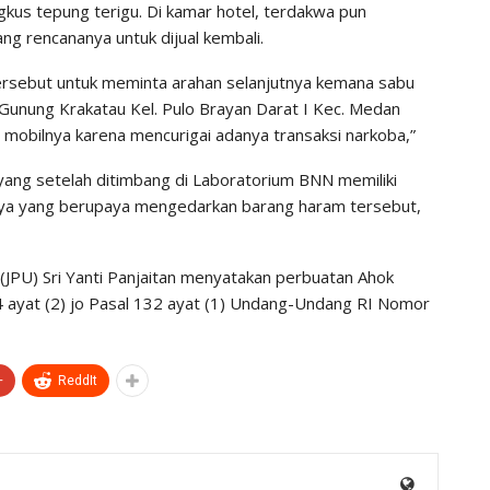
us tepung terigu. Di kamar hotel, terdakwa pun
g rencananya untuk dijual kembali.
sebut untuk meminta arahan selanjutnya kemana sabu
n Gunung Krakatau Kel. Pulo Brayan Darat I Kec. Medan
obilnya karena mencurigai adanya transaksi narkoba,”
yang setelah ditimbang di Laboratorium BNN memiliki
nnya yang berupaya mengedarkan barang haram tersebut,
JPU) Sri Yanti Panjaitan menyatakan perbuatan Ahok
4 ayat (2) jo Pasal 132 ayat (1) Undang-Undang RI Nomor
+
ReddIt