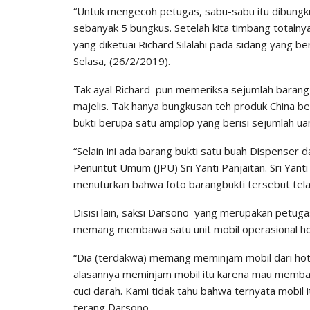
“Untuk mengecoh petugas, sabu-sabu itu dibungk
sebanyak 5 bungkus. Setelah kita timbang totaln
yang diketuai Richard Silalahi pada sidang yang 
Selasa, (26/2/2019).
Tak ayal Richard pun memeriksa sejumlah barang 
majelis. Tak hanya bungkusan teh produk China berw
bukti berupa satu amplop yang berisi sejumlah u
“Selain ini ada barang bukti satu buah Dispenser d
Penuntut Umum (JPU) Sri Yanti Panjaitan. Sri Yan
menuturkan bahwa foto barangbukti tersebut tela
Disisi lain, saksi Darsono yang merupakan petug
memang membawa satu unit mobil operasional hote
“Dia (terdakwa) memang meminjam mobil dari hotel 
alasannya meminjam mobil itu karena mau membaw
cuci darah. Kami tidak tahu bahwa ternyata mobil
terang Darsono.