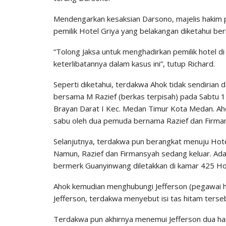
Mendengarkan kesaksian Darsono, majelis hakim 
pemilik Hotel Griya yang belakangan diketahui be
“Tolong Jaksa untuk menghadirkan pemilik hotel di
keterlibatannya dalam kasus ini”, tutup Richard.
Seperti diketahui, terdakwa Ahok tidak sendiria
bersama M Razief (berkas terpisah) pada Sabtu 1
Brayan Darat I Kec. Medan Timur Kota Medan. Ah
sabu oleh dua pemuda bernama Razief dan Firma
Selanjutnya, terdakwa pun berangkat menuju Hot
Namun, Razief dan Firmansyah sedang keluar. Ada
bermerk Guanyinwang diletakkan di kamar 425 Hot
Ahok kemudian menghubungi Jefferson (pegawai h
Jefferson, terdakwa menyebut isi tas hitam tersebu
Terdakwa pun akhirnya menemui Jefferson dua har