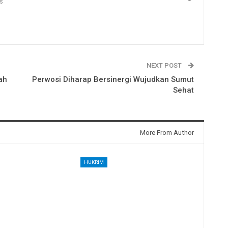
s
NEXT POST
ah
Perwosi Diharap Bersinergi Wujudkan Sumut
Sehat
More From Author
HUKRIM