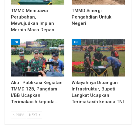
TMMD Membawa
TMMD Sinergi
Perubahan,
Pengabdian Untuk
Mewujudkan Impian
Negeri
Meraih Masa Depan
TNI
TNI
Aktif Publikasi Kegiatan
Wilayahnya Dibangun
TMMD 128, Pangdam
Infrastruktur, Bupati
I/BB Ucapkan
Langkat Ucapkan
Terimakasih kepada…
Terimakasih kepada TNI
PREV
NEXT