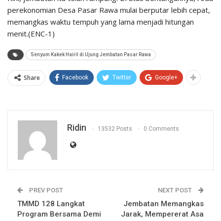
perekonomian Desa Pasar Rawa mulai berputar lebih cepat,
memangkas waktu tempuh yang lama menjadi hitungan
menit.(ENC-1)
Senyum Kakek Hairil di Ujung Jembatan Pasar Rawa
Share
Facebook
Twitter
Google+
Ridin
13532 Posts
0 Comments
PREV POST
NEXT POST
TMMD 128 Langkat
Jembatan Memangkas
Program Bersama Demi
Jarak, Mempererat Asa