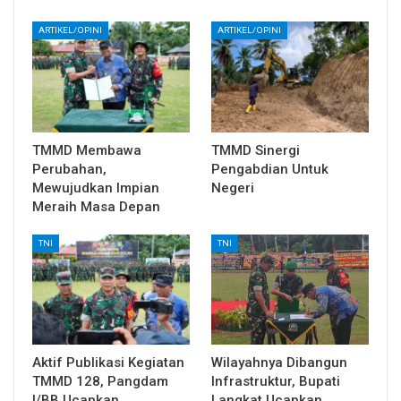
ARTIKEL/OPINI
ARTIKEL/OPINI
TMMD Membawa
TMMD Sinergi
Perubahan,
Pengabdian Untuk
Mewujudkan Impian
Negeri
Meraih Masa Depan
TNI
TNI
Aktif Publikasi Kegiatan
Wilayahnya Dibangun
TMMD 128, Pangdam
Infrastruktur, Bupati
I/BB Ucapkan
Langkat Ucapkan