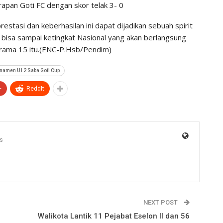
rapan Goti FC dengan skor telak 3- 0
stasi dan keberhasilan ini dapat dijadikan sebuah spirit
bisa sampai ketingkat Nasional yang akan berlangsung
orama 15 itu.(ENC-P.Hsb/Pendim)
rnamen U12 Saba Goti Cup
+
ReddIt
s
NEXT POST
Walikota Lantik 11 Pejabat Eselon ll dan 56