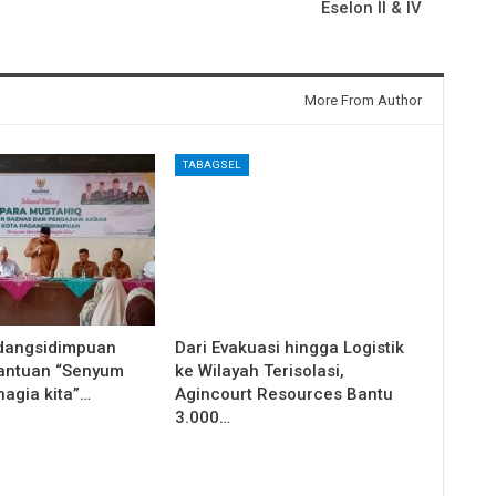
Eselon ll & lV
More From Author
TABAGSEL
dangsidimpuan
Dari Evakuasi hingga Logistik
antuan “Senyum
ke Wilayah Terisolasi,
agia kita”…
Agincourt Resources Bantu
3.000…