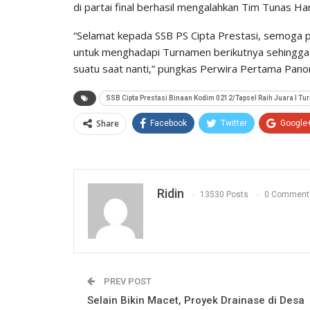
di partai final berhasil mengalahkan Tim Tunas Ha
“Selamat kepada SSB PS Cipta Prestasi, semoga pre
untuk menghadapi Turnamen berikutnya sehingga 
suatu saat nanti,” pungkas Perwira Pertama Pan
SSB Cipta Prestasi Binaan Kodim 0212/Tapsel Raih Juara I Tu
Share
Facebook
Twitter
Google
Ridin
13530 Posts
0 Comment
PREV POST
Selain Bikin Macet, Proyek Drainase di Desa