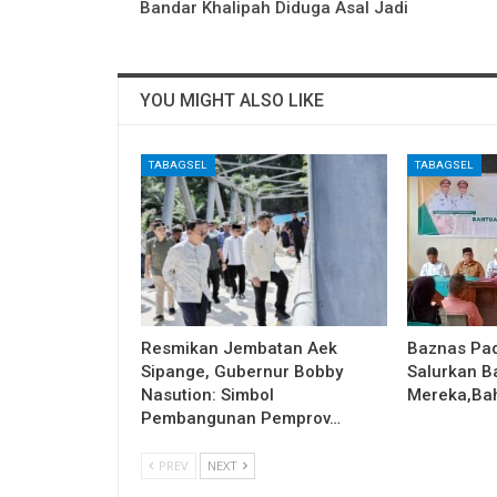
Bandar Khalipah Diduga Asal Jadi
YOU MIGHT ALSO LIKE
TABAGSEL
TABAGSEL
Resmikan Jembatan Aek
Baznas Pa
Sipange, Gubernur Bobby
Salurkan B
Nasution: Simbol
Mereka,Bah
Pembangunan Pemprov…
PREV
NEXT