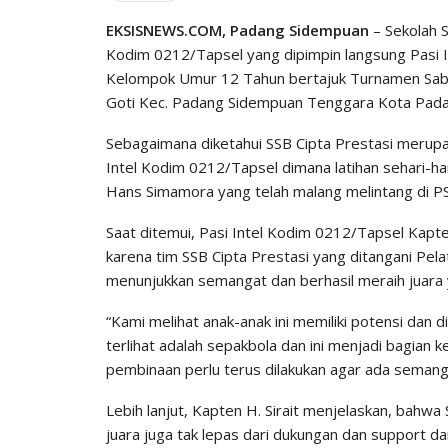
EKSISNEWS.COM, Padang Sidempuan
– Sekolah S
Kodim 0212/Tapsel yang dipimpin langsung Pasi In
Kelompok Umur 12 Tahun bertajuk Turnamen Saba
Goti Kec. Padang Sidempuan Tenggara Kota Pad
Sebagaimana diketahui SSB Cipta Prestasi merupa
Intel Kodim 0212/Tapsel dimana latihan sehari-ha
Hans Simamora yang telah malang melintang di 
Saat ditemui, Pasi Intel Kodim 0212/Tapsel Kapt
karena tim SSB Cipta Prestasi yang ditangani Pe
menunjukkan semangat dan berhasil meraih juara 
“Kami melihat anak-anak ini memiliki potensi dan d
terlihat adalah sepakbola dan ini menjadi bagia
pembinaan perlu terus dilakukan agar ada semangat
Lebih lanjut, Kapten H. Sirait menjelaskan, bahwa
juara juga tak lepas dari dukungan dan support d