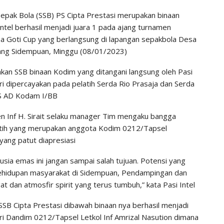
epak Bola (SSB) PS Cipta Prestasi merupakan binaan
tel berhasil menjadi juara 1 pada ajang turnamen
 Goti Cup yang berlangsung di lapangan sepakbola Desa
ang Sidempuan, Minggu (08/01/2023)
kan SSB binaan Kodim yang ditangani langsung oleh Pasi
ri dipercayakan pada pelatih Serda Rio Prasaja dan Serda
PS AD Kodam I/BB
en Inf H. Sirait selaku manager Tim mengaku bangga
latih yang merupakan anggota Kodim 0212/Tapsel
yang patut diapresiasi
iusia emas ini jangan sampai salah tujuan. Potensi yang
n kehidupan masyarakat di Sidempuan, Pendampingan dan
 dan atmosfir spirit yang terus tumbuh,” kata Pasi Intel
 SSB Cipta Prestasi dibawah binaan nya berhasil menjadi
ari Dandim 0212/Tapsel Letkol Inf Amrizal Nasution dimana