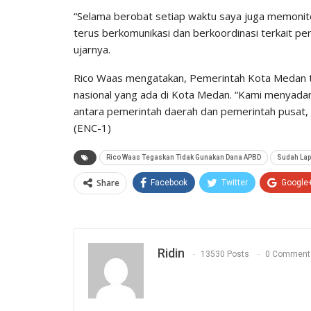
“Selama berobat setiap waktu saya juga memoni
terus berkomunikasi dan berkoordinasi terkait p
ujarnya.
Rico Waas mengatakan, Pemerintah Kota Medan 
nasional yang ada di Kota Medan. “Kami menyadari
antara pemerintah daerah dan pemerintah pusat, 
(ENC-1)
Rico Waas Tegaskan Tidak Gunakan Dana APBD
Sudah Lap
Share
Facebook
Twitter
Google
Ridin
13530 Posts
0 Comment