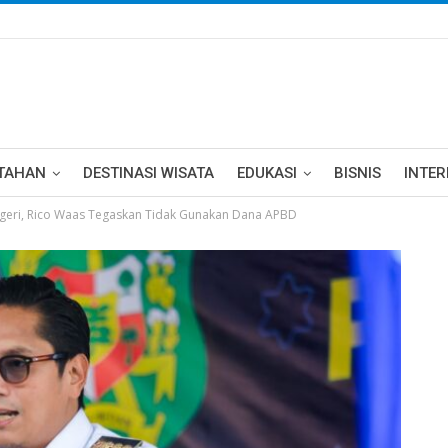
TAHAN
DESTINASI WISATA
EDUKASI
BISNIS
INTE
geri, Rico Waas Tegaskan Tidak Gunakan Dana APBD