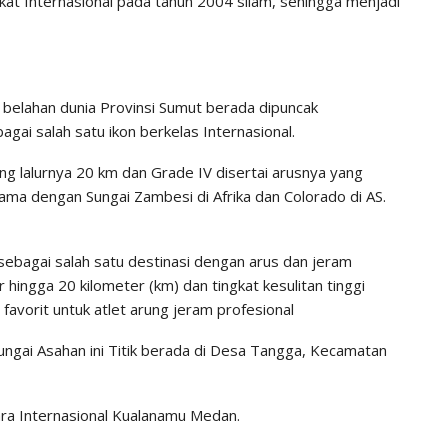
t Internasional pada tahun 2004 silam, sehingga menjadi
 belahan dunia Provinsi Sumut berada dipuncak
gai salah satu ikon berkelas Internasional.
g lalurnya 20 km dan Grade IV disertai arusnya yang
ama dengan Sungai Zambesi di Afrika dan Colorado di AS.
 sebagai salah satu destinasi dengan arus dan jeram
r hingga 20 kilometer (km) dan tingkat kesulitan tinggi
favorit untuk atlet arung jeram profesional
Sungai Asahan ini Titik berada di Desa Tangga, Kecamatan
ara Internasional Kualanamu Medan.