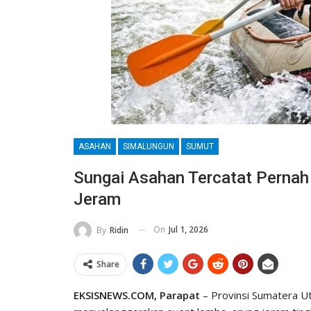
ASAHAN
SIMALUNGUN
SUMUT
Sungai Asahan Tercatat Perna
Jeram
On
Jul 1, 2026
By
Ridin
Share
EKSISNEWS.COM, Parapat
– Provinsi Sumatera U