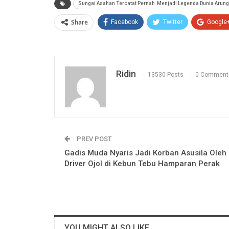
Sungai Asahan Tercatat Pernah Menjadi Legenda Dunia Arun
Share
Facebook
Twitter
Google
Ridin
13530 Posts
0 Comment
PREV POST
Gadis Muda Nyaris Jadi Korban Asusila Oleh
Driver Ojol di Kebun Tebu Hamparan Perak
YOU MIGHT ALSO LIKE