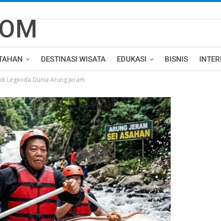
TAHAN
DESTINASI WISATA
EDUKASI
BISNIS
INTE
adi Legenda Dunia Arung Jeram