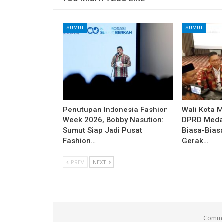
SUMUT
SUMUT
Penutupan Indonesia Fashion
Wali Kota 
Week 2026, Bobby Nasution:
DPRD Medan
Sumut Siap Jadi Pusat
Biasa-Bias
Fashion…
Gerak…
PREV
NEXT
Comme