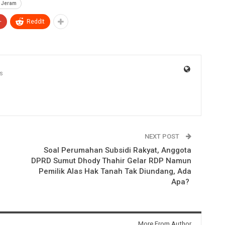
g Jeram
+
ReddIt
s
NEXT POST
Soal Perumahan Subsidi Rakyat, Anggota
DPRD Sumut Dhody Thahir Gelar RDP Namun
Pemilik Alas Hak Tanah Tak Diundang, Ada
Apa?
More From Author