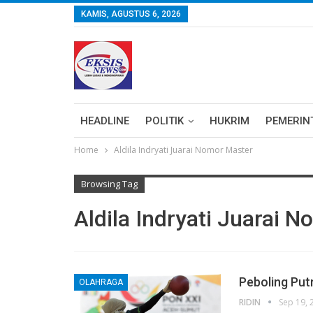
KAMIS, AGUSTUS 6, 2026
HEADLINE
POLITIK
HUKRIM
PEMERIN
Home
Aldila Indryati Juarai Nomor Master
Browsing Tag
Aldila Indryati Juarai 
Peboling Put
OLAHRAGA
RIDIN
Sep 19, 