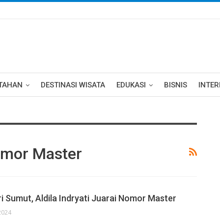
TAHAN
DESTINASI WISATA
EDUKASI
BISNIS
INTE
Nomor Master
ri Sumut, Aldila Indryati Juarai Nomor Master
2024