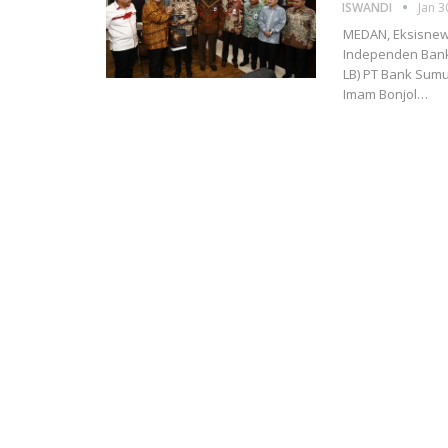
ISWANDI
Jan 3
MEDAN, Eksisnews
Independen Bank
LB) PT Bank Sumut
Imam Bonjol
…