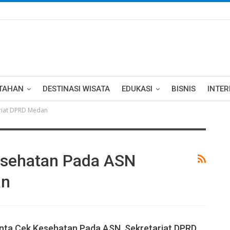
TAHAN
DESTINASI WISATA
EDUKASI
BISNIS
INTE
ariat DPRD Medan
esehatan Pada ASN
an
inta Cek Kesehatan Pada ASN Sekretariat DPRD