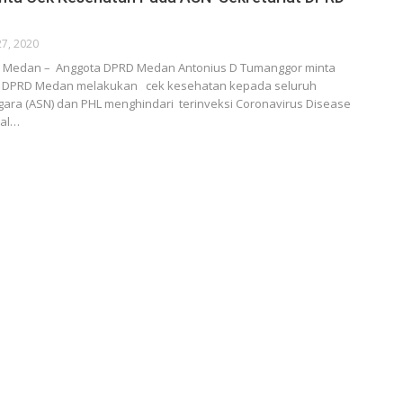
27, 2020
 Medan – Anggota DPRD Medan Antonius D Tumanggor minta
at DPRD Medan melakukan cek kesehatan kepada seluruh
egara (ASN) dan PHL menghindari terinveksi Coronavirus Disease
Hal…