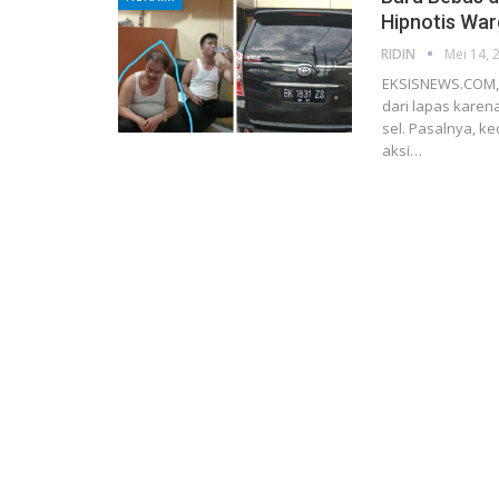
Hipnotis War
RIDIN
Mei 14, 
EKSISNEWS.COM, 
dari lapas karen
sel. Pasalnya, 
aksi…