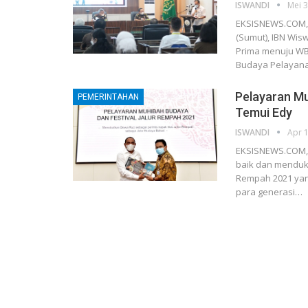
ISWANDI
Mei 3
EKSISNEWS.COM, M
(Sumut), IBN Wi
Prima menuju WBK
Budaya Pelayan
Pelayaran Mu
PEMERINTAHAN
Temui Edy
ISWANDI
Apr 1
EKSISNEWS.COM, 
baik dan menduk
Rempah 2021 yang
para generasi…